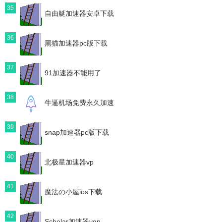
35
自由艇加速器安卓下载
36
黑猫加速器pc版下载
37
91加速器不能用了
38
牛逼机场免费永久加速
39
snap加速器pc版下载
40
北极星加速器vp
41
魔法の小屋ios下载
42
Scholar加速器vqn