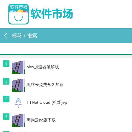
标签 / 搜索
1
plex加速器破解版
2
黑丝云免费永久加速
3
TTNet Cloud (机场)vp
4
黑狗云pc版下载