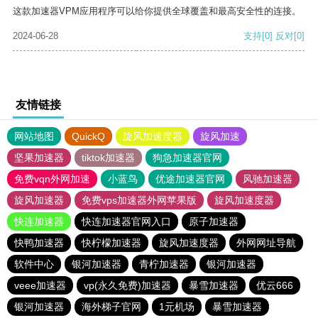
这款加速器VPM应用程序可以给你提供全球覆盖和最高安全性的连接。
2024-06-28
支持
[0]
反对
[0]
友情链接
网站地图
QuickQ
旋风加速度器
旋风加速
坚果加速器
tiktok加速器
狗急加速器官网
免费vqn外网加速
小蓝鸟
优途加速器官网
风驰加速器
旋风加速器
免费vps加速器外网苹果版
旋风加速度器
快连加速器
快连加速器官网入口
原子加速器
快鸭加速器
快柠檬加速器
旋风加速度器
外网网址导航
软件中心
银河加速器
青柠加速器
银河加速器
veee加速器
vp(永久免费)加速器
暴雪加速器
优云666
银河加速器
海外梯子官网
1元机场
暴雪加速器