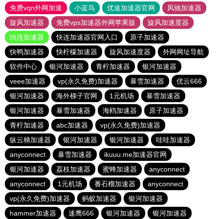
免费vqn外网加速
小蓝鸟
优途加速器官网
风驰加速器
旋风加速器
免费vps加速器外网苹果版
旋风加速度器
快连加速器
快连加速器官网入口
原子加速器
快鸭加速器
快柠檬加速器
旋风加速度器
外网网址导航
软件中心
银河加速器
青柠加速器
银河加速器
veee加速器
vp(永久免费)加速器
暴雪加速器
优云666
银河加速器
海外梯子官网
1元机场
暴雪加速器
银河加速器
暴雪加速器
海鸥加速器
原子加速器
青柠加速器
abc加速器
vp(永久免费)加速器
纵云梯加速器
银河加速器
银河加速器
哇哇加速器
anyconnect
暴雪加速器
ikuuu.me加速器官网
银河加速器
荔枝加速器
蜜蜂加速器
anyconnect
anyconnect
1元机场
番石榴加速器
anyconnect
vp(永久免费)加速器
蚂蚁加速器
银河加速器
hammer加速器
速鹰666
银河加速器
银河加速器