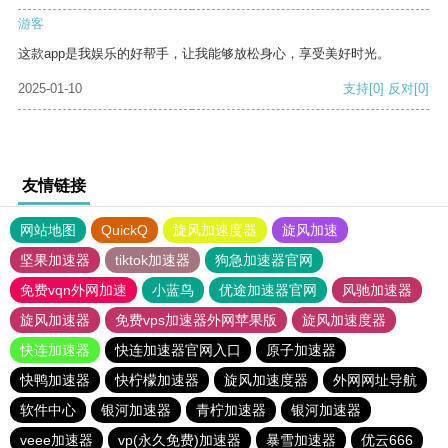
游客
这款app是我娱乐的好帮手，让我能够放松身心，享受美好时光。
2025-01-10
支持
[0]
反对
[0]
友情链接
网站地图
QuickQ
旋风加速度器
旋风加速
坚果加速器
tiktok加速器
狗急加速器官网
免费vqn外网加速
小蓝鸟
优途加速器官网
风驰加速器
旋风加速器
免费vps加速器外网苹果版
旋风加速度器
快连加速器
快连加速器官网入口
原子加速器
快鸭加速器
快柠檬加速器
旋风加速度器
外网网址导航
软件中心
银河加速器
青柠加速器
银河加速器
veee加速器
vp(永久免费)加速器
暴雪加速器
优云666