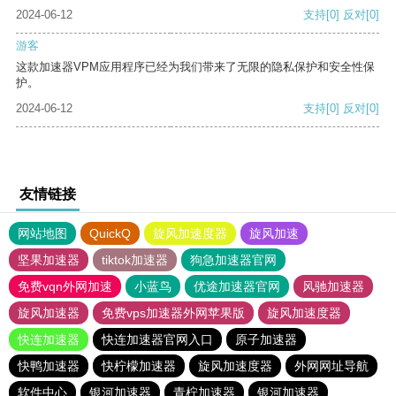
2024-06-12
支持
[0]
反对
[0]
游客
这款加速器VPM应用程序已经为我们带来了无限的隐私保护和安全性保
护。
2024-06-12
支持
[0]
反对
[0]
友情链接
网站地图
QuickQ
旋风加速度器
旋风加速
坚果加速器
tiktok加速器
狗急加速器官网
免费vqn外网加速
小蓝鸟
优途加速器官网
风驰加速器
旋风加速器
免费vps加速器外网苹果版
旋风加速度器
快连加速器
快连加速器官网入口
原子加速器
快鸭加速器
快柠檬加速器
旋风加速度器
外网网址导航
软件中心
银河加速器
青柠加速器
银河加速器