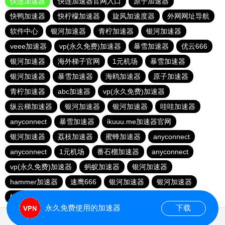
快连加速器
快连加速器官网入口
原子加速器
快鸭加速器
快柠檬加速器
旋风加速度器
外网网址导航
软件中心
银河加速器
青柠加速器
银河加速器
veee加速器
vp(永久免费)加速器
暴雪加速器
优云666
银河加速器
海外梯子官网
1元机场
暴雪加速器
银河加速器
暴雪加速器
海鸥加速器
原子加速器
青柠加速器
abc加速器
vp(永久免费)加速器
纵云梯加速器
银河加速器
银河加速器
哇哇加速器
anyconnect
暴雪加速器
ikuuu.me加速器官网
银河加速器
荔枝加速器
蜜蜂加速器
anyconnect
anyconnect
1元机场
番石榴加速器
anyconnect
vp(永久免费)加速器
蚂蚁加速器
银河加速器
hammer加速器
速鹰666
银河加速器
银河加速器
银河加速器
永久免费使用的加速器
下载