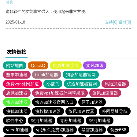
游客
这款软件的功能非常强大，使用起来非常方便。
2025-01-18
支持
[0]
反对
[0]
友情链接
网站地图
QuickQ
旋风加速度器
旋风加速
坚果加速器
tiktok加速器
狗急加速器官网
免费vqn外网加速
小蓝鸟
优途加速器官网
风驰加速器
旋风加速器
免费vps加速器外网苹果版
旋风加速度器
快连加速器
快连加速器官网入口
原子加速器
快鸭加速器
快柠檬加速器
旋风加速度器
外网网址导航
软件中心
银河加速器
青柠加速器
银河加速器
veee加速器
vp(永久免费)加速器
暴雪加速器
优云666