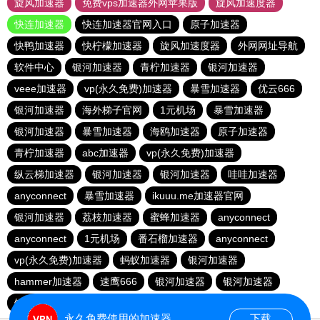
旋风加速器
免费vps加速器外网苹果版
旋风加速度器
快连加速器
快连加速器官网入口
原子加速器
快鸭加速器
快柠檬加速器
旋风加速度器
外网网址导航
软件中心
银河加速器
青柠加速器
银河加速器
veee加速器
vp(永久免费)加速器
暴雪加速器
优云666
银河加速器
海外梯子官网
1元机场
暴雪加速器
银河加速器
暴雪加速器
海鸥加速器
原子加速器
青柠加速器
abc加速器
vp(永久免费)加速器
纵云梯加速器
银河加速器
银河加速器
哇哇加速器
anyconnect
暴雪加速器
ikuuu.me加速器官网
银河加速器
荔枝加速器
蜜蜂加速器
anyconnect
anyconnect
1元机场
番石榴加速器
anyconnect
vp(永久免费)加速器
蚂蚁加速器
银河加速器
hammer加速器
速鹰666
银河加速器
银河加速器
银河加速器
永久免费使用的加速器
下载