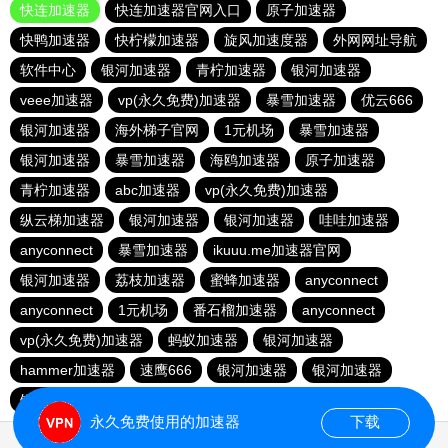
快连加速器
快连加速器官网入口
原子加速器
快鸭加速器
快柠檬加速器
旋风加速度器
外网网址导航
软件中心
银河加速器
青柠加速器
银河加速器
veee加速器
vp(永久免费)加速器
暴雪加速器
优云666
银河加速器
海外梯子官网
1元机场
暴雪加速器
银河加速器
暴雪加速器
海鸥加速器
原子加速器
青柠加速器
abc加速器
vp(永久免费)加速器
纵云梯加速器
银河加速器
银河加速器
哇哇加速器
anyconnect
暴雪加速器
ikuuu.me加速器官网
银河加速器
荔枝加速器
蜜蜂加速器
anyconnect
anyconnect
1元机场
番石榴加速器
anyconnect
vp(永久免费)加速器
蚂蚁加速器
银河加速器
hammer加速器
速鹰666
银河加速器
银河加速器
银河加速器
永久免费使用的加速器
下载