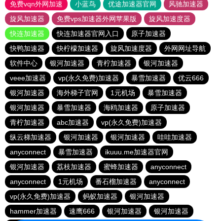
免费vqn外网加速
小蓝鸟
优途加速器官网
风驰加速器
旋风加速器
免费vps加速器外网苹果版
旋风加速度器
快连加速器
快连加速器官网入口
原子加速器
快鸭加速器
快柠檬加速器
旋风加速度器
外网网址导航
软件中心
银河加速器
青柠加速器
银河加速器
veee加速器
vp(永久免费)加速器
暴雪加速器
优云666
银河加速器
海外梯子官网
1元机场
暴雪加速器
银河加速器
暴雪加速器
海鸥加速器
原子加速器
青柠加速器
abc加速器
vp(永久免费)加速器
纵云梯加速器
银河加速器
银河加速器
哇哇加速器
anyconnect
暴雪加速器
ikuuu.me加速器官网
银河加速器
荔枝加速器
蜜蜂加速器
anyconnect
anyconnect
1元机场
番石榴加速器
anyconnect
vp(永久免费)加速器
蚂蚁加速器
银河加速器
hammer加速器
速鹰666
银河加速器
银河加速器