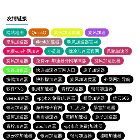
友情链接
网站地图
QuickQ
旋风加速度器
旋风加速
坚果加速器
tiktok加速器
狗急加速器官网
免费vqn外网加速
小蓝鸟
优途加速器官网
风驰加速器
旋风加速器
免费vps加速器外网苹果版
旋风加速度器
快连加速器
快连加速器官网入口
原子加速器
快鸭加速器
快柠檬加速器
旋风加速度器
外网网址导航
软件中心
银河加速器
青柠加速器
银河加速器
veee加速器
vp(永久免费)加速器
暴雪加速器
优云666
银河加速器
海外梯子官网
1元机场
暴雪加速器
银河加速器
暴雪加速器
海鸥加速器
原子加速器
青柠加速器
abc加速器
vp(永久免费)加速器
纵云梯加速器
银河加速器
银河加速器
哇哇加速器