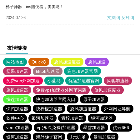
梯子神器，ins随便看，美美哒！
2024-07-26
支持
[0]
反对
[0]
友情链接
网站地图
QuickQ
旋风加速度器
旋风加速
坚果加速器
tiktok加速器
狗急加速器官网
免费vqn外网加速
小蓝鸟
优途加速器官网
风驰加速器
旋风加速器
免费vps加速器外网苹果版
旋风加速度器
快连加速器
快连加速器官网入口
原子加速器
快鸭加速器
快柠檬加速器
旋风加速度器
外网网址导航
软件中心
银河加速器
青柠加速器
银河加速器
veee加速器
vp(永久免费)加速器
暴雪加速器
优云666
银河加速器
海外梯子官网
1元机场
暴雪加速器