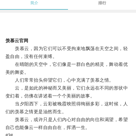
简介
排行
羡慕云官网
羡慕云，因为它们可以不受拘束地飘荡在天空之间，轻
盈自由，没有任何束缚。
在晴朗的天空中，它们像是一群白色的精灵，舞动着优
美的舞姿。
人们常常抬头仰望它们，心中充满了羡慕之情。
云，是如此的神秘而又美丽，它们永远在不同的形状中
变幻着，仿佛在讲述着一个个美丽的故事。
当夕阳西下，云彩被晚霞映照得绚丽多彩，这时候，人
们的羡慕之情更是油然而生。
羡慕云，或许只是人们内心对自由的向往和渴望，希望
自己也能像云一样自由自在，挥洒一生。
#3#