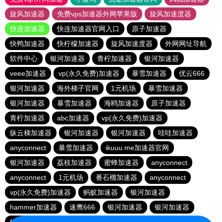
旋风加速器
免费vps加速器外网苹果版
旋风加速度器
快连加速器
快连加速器官网入口
原子加速器
快鸭加速器
快柠檬加速器
旋风加速度器
外网网址导航
软件中心
银河加速器
青柠加速器
银河加速器
veee加速器
vp(永久免费)加速器
暴雪加速器
优云666
银河加速器
海外梯子官网
1元机场
暴雪加速器
银河加速器
暴雪加速器
海鸥加速器
原子加速器
青柠加速器
abc加速器
vp(永久免费)加速器
纵云梯加速器
银河加速器
银河加速器
哇哇加速器
anyconnect
暴雪加速器
ikuuu.me加速器官网
银河加速器
荔枝加速器
蜜蜂加速器
anyconnect
anyconnect
1元机场
番石榴加速器
anyconnect
vp(永久免费)加速器
蚂蚁加速器
银河加速器
hammer加速器
速鹰666
银河加速器
银河加速器