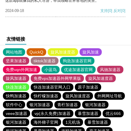
这款app就像我的私人导游，带我领略世界各地的美景。
2024-09-18
支持
[0]
反对
[0]
友情链接
网站地图
QuickQ
旋风加速度器
旋风加速
坚果加速器
tiktok加速器
狗急加速器官网
免费vqn外网加速
小蓝鸟
优途加速器官网
风驰加速器
旋风加速器
免费vps加速器外网苹果版
旋风加速度器
快连加速器
快连加速器官网入口
原子加速器
快鸭加速器
快柠檬加速器
旋风加速度器
外网网址导航
软件中心
银河加速器
青柠加速器
银河加速器
veee加速器
vp(永久免费)加速器
暴雪加速器
优云666
银河加速器
海外梯子官网
1元机场
暴雪加速器