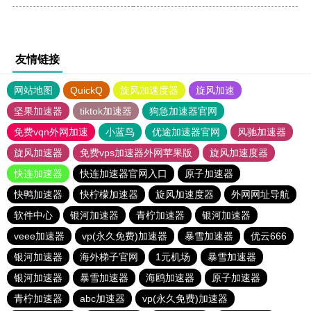
友情链接
网站地图
QuickQ
旋风加速度器
旋风加速
坚果加速器
tiktok加速器
狗急加速器官网
免费vqn外网加速
小蓝鸟
优途加速器官网
风驰加速器
旋风加速器
免费vps加速器外网苹果版
旋风加速度器
快连加速器
快连加速器官网入口
原子加速器
快鸭加速器
快柠檬加速器
旋风加速度器
外网网址导航
软件中心
银河加速器
青柠加速器
银河加速器
veee加速器
vp(永久免费)加速器
暴雪加速器
优云666
银河加速器
海外梯子官网
1元机场
暴雪加速器
银河加速器
暴雪加速器
海鸥加速器
原子加速器
青柠加速器
abc加速器
vp(永久免费)加速器