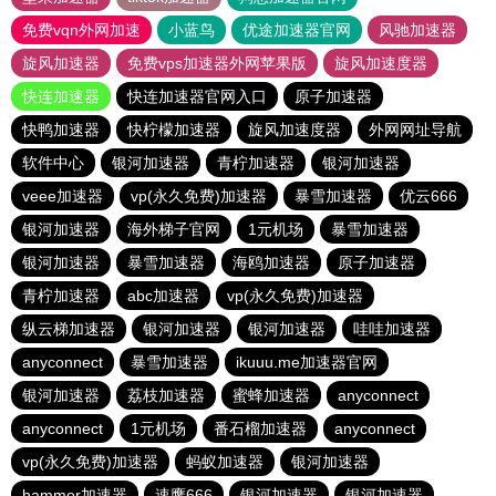
免费vqn外网加速
小蓝鸟
优途加速器官网
风驰加速器
旋风加速器
免费vps加速器外网苹果版
旋风加速度器
快连加速器
快连加速器官网入口
原子加速器
快鸭加速器
快柠檬加速器
旋风加速度器
外网网址导航
软件中心
银河加速器
青柠加速器
银河加速器
veee加速器
vp(永久免费)加速器
暴雪加速器
优云666
银河加速器
海外梯子官网
1元机场
暴雪加速器
银河加速器
暴雪加速器
海鸥加速器
原子加速器
青柠加速器
abc加速器
vp(永久免费)加速器
纵云梯加速器
银河加速器
银河加速器
哇哇加速器
anyconnect
暴雪加速器
ikuuu.me加速器官网
银河加速器
荔枝加速器
蜜蜂加速器
anyconnect
anyconnect
1元机场
番石榴加速器
anyconnect
vp(永久免费)加速器
蚂蚁加速器
银河加速器
hammer加速器
速鹰666
银河加速器
银河加速器