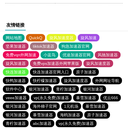
友情链接
网站地图
QuickQ
旋风加速度器
旋风加速
坚果加速器
tiktok加速器
狗急加速器官网
免费vqn外网加速
小蓝鸟
优途加速器官网
风驰加速器
旋风加速器
免费vps加速器外网苹果版
旋风加速度器
快连加速器
快连加速器官网入口
原子加速器
快鸭加速器
快柠檬加速器
旋风加速度器
外网网址导航
软件中心
银河加速器
青柠加速器
银河加速器
veee加速器
vp(永久免费)加速器
暴雪加速器
优云666
银河加速器
海外梯子官网
1元机场
暴雪加速器
银河加速器
暴雪加速器
海鸥加速器
原子加速器
青柠加速器
abc加速器
vp(永久免费)加速器