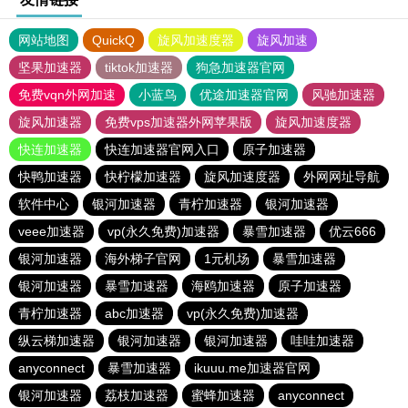
网站地图
QuickQ
旋风加速度器
旋风加速
坚果加速器
tiktok加速器
狗急加速器官网
免费vqn外网加速
小蓝鸟
优途加速器官网
风驰加速器
旋风加速器
免费vps加速器外网苹果版
旋风加速度器
快连加速器
快连加速器官网入口
原子加速器
快鸭加速器
快柠檬加速器
旋风加速度器
外网网址导航
软件中心
银河加速器
青柠加速器
银河加速器
veee加速器
vp(永久免费)加速器
暴雪加速器
优云666
银河加速器
海外梯子官网
1元机场
暴雪加速器
银河加速器
暴雪加速器
海鸥加速器
原子加速器
青柠加速器
abc加速器
vp(永久免费)加速器
纵云梯加速器
银河加速器
银河加速器
哇哇加速器
anyconnect
暴雪加速器
ikuuu.me加速器官网
银河加速器
荔枝加速器
蜜蜂加速器
anyconnect