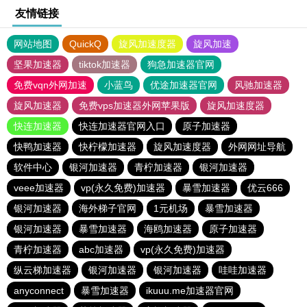
友情链接
网站地图
QuickQ
旋风加速度器
旋风加速
坚果加速器
tiktok加速器
狗急加速器官网
免费vqn外网加速
小蓝鸟
优途加速器官网
风驰加速器
旋风加速器
免费vps加速器外网苹果版
旋风加速度器
快连加速器
快连加速器官网入口
原子加速器
快鸭加速器
快柠檬加速器
旋风加速度器
外网网址导航
软件中心
银河加速器
青柠加速器
银河加速器
veee加速器
vp(永久免费)加速器
暴雪加速器
优云666
银河加速器
海外梯子官网
1元机场
暴雪加速器
银河加速器
暴雪加速器
海鸥加速器
原子加速器
青柠加速器
abc加速器
vp(永久免费)加速器
纵云梯加速器
银河加速器
银河加速器
哇哇加速器
anyconnect
暴雪加速器
ikuuu.me加速器官网