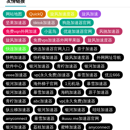
友情链接
网站地图
QuickQ
旋风加速度器
旋风加速
坚果加速器
tiktok加速器
狗急加速器官网
免费vqn外网加速
小蓝鸟
优途加速器官网
风驰加速器
旋风加速器
免费vps加速器外网苹果版
旋风加速度器
快连加速器
快连加速器官网入口
原子加速器
快鸭加速器
快柠檬加速器
旋风加速度器
外网网址导航
软件中心
银河加速器
青柠加速器
银河加速器
veee加速器
vp(永久免费)加速器
暴雪加速器
优云666
银河加速器
海外梯子官网
1元机场
暴雪加速器
银河加速器
暴雪加速器
海鸥加速器
原子加速器
青柠加速器
abc加速器
vp(永久免费)加速器
纵云梯加速器
银河加速器
银河加速器
哇哇加速器
anyconnect
暴雪加速器
ikuuu.me加速器官网
银河加速器
荔枝加速器
蜜蜂加速器
anyconnect