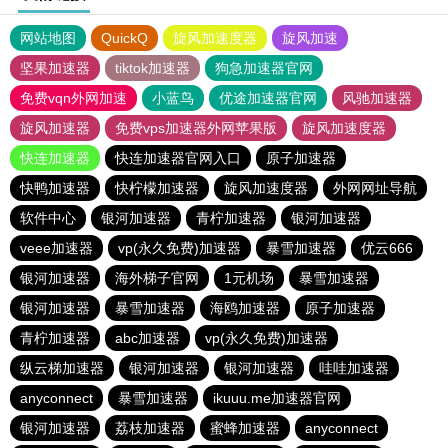
网站地图
QuickQ
旋风加速度器
旋风加速
坚果加速器
tiktok加速器
狗急加速器官网
免费vqn外网加速
小蓝鸟
优途加速器官网
风驰加速器
旋风加速器
免费vps加速器外网苹果版
旋风加速度器
快连加速器
快连加速器官网入口
原子加速器
快鸭加速器
快柠檬加速器
旋风加速度器
外网网址导航
软件中心
银河加速器
青柠加速器
银河加速器
veee加速器
vp(永久免费)加速器
暴雪加速器
优云666
银河加速器
海外梯子官网
1元机场
暴雪加速器
银河加速器
暴雪加速器
海鸥加速器
原子加速器
青柠加速器
abc加速器
vp(永久免费)加速器
纵云梯加速器
银河加速器
银河加速器
哇哇加速器
anyconnect
暴雪加速器
ikuuu.me加速器官网
银河加速器
荔枝加速器
蜜蜂加速器
anyconnect