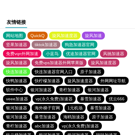
友情链接
网站地图
QuickQ
旋风加速度器
旋风加速
坚果加速器
tiktok加速器
狗急加速器官网
免费vqn外网加速
小蓝鸟
优途加速器官网
风驰加速器
旋风加速器
免费vps加速器外网苹果版
旋风加速度器
快连加速器
快连加速器官网入口
原子加速器
快鸭加速器
快柠檬加速器
旋风加速度器
外网网址导航
软件中心
银河加速器
青柠加速器
银河加速器
veee加速器
vp(永久免费)加速器
暴雪加速器
优云666
银河加速器
海外梯子官网
1元机场
暴雪加速器
银河加速器
暴雪加速器
海鸥加速器
原子加速器
青柠加速器
abc加速器
vp(永久免费)加速器