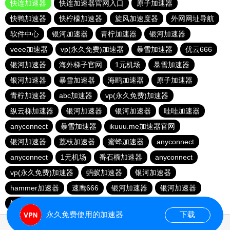
快连加速器
快连加速器官网入口
原子加速器
快鸭加速器
快柠檬加速器
旋风加速度器
外网网址导航
软件中心
银河加速器
青柠加速器
银河加速器
veee加速器
vp(永久免费)加速器
暴雪加速器
优云666
银河加速器
海外梯子官网
1元机场
暴雪加速器
银河加速器
暴雪加速器
海鸥加速器
原子加速器
青柠加速器
abc加速器
vp(永久免费)加速器
纵云梯加速器
银河加速器
银河加速器
哇哇加速器
anyconnect
暴雪加速器
ikuuu.me加速器官网
银河加速器
荔枝加速器
蜜蜂加速器
anyconnect
anyconnect
1元机场
番石榴加速器
anyconnect
vp(永久免费)加速器
蚂蚁加速器
银河加速器
hammer加速器
速鹰666
银河加速器
银河加速器
银河加速器
永久免费使用的加速器
下载