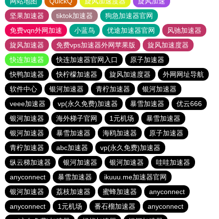
网站地图
QuickQ
旋风加速度器
旋风加速
坚果加速器
tiktok加速器
狗急加速器官网
免费vqn外网加速
小蓝鸟
优途加速器官网
风驰加速器
旋风加速器
免费vps加速器外网苹果版
旋风加速度器
快连加速器
快连加速器官网入口
原子加速器
快鸭加速器
快柠檬加速器
旋风加速度器
外网网址导航
软件中心
银河加速器
青柠加速器
银河加速器
veee加速器
vp(永久免费)加速器
暴雪加速器
优云666
银河加速器
海外梯子官网
1元机场
暴雪加速器
银河加速器
暴雪加速器
海鸥加速器
原子加速器
青柠加速器
abc加速器
vp(永久免费)加速器
纵云梯加速器
银河加速器
银河加速器
哇哇加速器
anyconnect
暴雪加速器
ikuuu.me加速器官网
银河加速器
荔枝加速器
蜜蜂加速器
anyconnect
anyconnect
1元机场
番石榴加速器
anyconnect