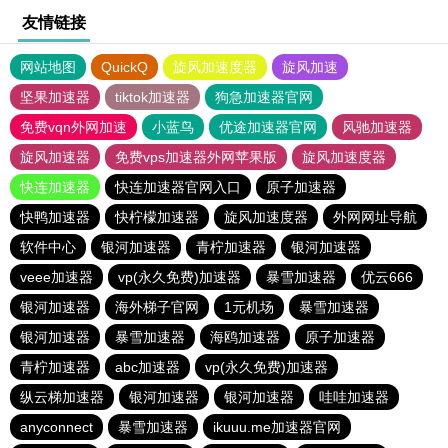
友情链接
网站地图
QuickQ
旋风加速度器
旋风加速
坚果加速器
tiktok加速器
狗急加速器官网
免费vqn外网加速
小蓝鸟
优途加速器官网
风驰加速器
旋风加速器
免费vps加速器外网苹果版
旋风加速度器
快连加速器
快连加速器官网入口
原子加速器
快鸭加速器
快柠檬加速器
旋风加速度器
外网网址导航
软件中心
银河加速器
青柠加速器
银河加速器
veee加速器
vp(永久免费)加速器
暴雪加速器
优云666
银河加速器
海外梯子官网
1元机场
暴雪加速器
银河加速器
暴雪加速器
海鸥加速器
原子加速器
青柠加速器
abc加速器
vp(永久免费)加速器
纵云梯加速器
银河加速器
银河加速器
哇哇加速器
anyconnect
暴雪加速器
ikuuu.me加速器官网