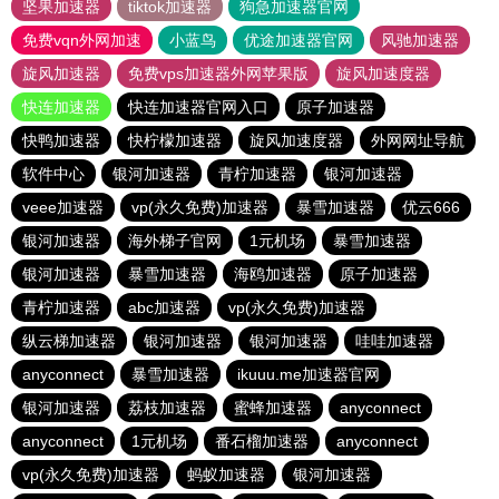
坚果加速器
tiktok加速器
狗急加速器官网
免费vqn外网加速
小蓝鸟
优途加速器官网
风驰加速器
旋风加速器
免费vps加速器外网苹果版
旋风加速度器
快连加速器
快连加速器官网入口
原子加速器
快鸭加速器
快柠檬加速器
旋风加速度器
外网网址导航
软件中心
银河加速器
青柠加速器
银河加速器
veee加速器
vp(永久免费)加速器
暴雪加速器
优云666
银河加速器
海外梯子官网
1元机场
暴雪加速器
银河加速器
暴雪加速器
海鸥加速器
原子加速器
青柠加速器
abc加速器
vp(永久免费)加速器
纵云梯加速器
银河加速器
银河加速器
哇哇加速器
anyconnect
暴雪加速器
ikuuu.me加速器官网
银河加速器
荔枝加速器
蜜蜂加速器
anyconnect
anyconnect
1元机场
番石榴加速器
anyconnect
vp(永久免费)加速器
蚂蚁加速器
银河加速器