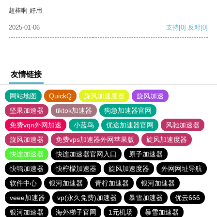
超棒啊 好用
2025-01-06
支持
[0]
反对
[0]
友情链接
网站地图
QuickQ
旋风加速度器
旋风加速
坚果加速器
tiktok加速器
狗急加速器官网
免费vqn外网加速
小蓝鸟
优途加速器官网
风驰加速器
旋风加速器
免费vps加速器外网苹果版
旋风加速度器
快连加速器
快连加速器官网入口
原子加速器
快鸭加速器
快柠檬加速器
旋风加速度器
外网网址导航
软件中心
银河加速器
青柠加速器
银河加速器
veee加速器
vp(永久免费)加速器
暴雪加速器
优云666
银河加速器
海外梯子官网
1元机场
暴雪加速器