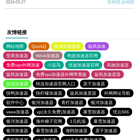
2024-03-27
支持
[0]
反对
[0]
友情链接
网站地图
QuickQ
旋风加速度器
旋风加速
坚果加速器
tiktok加速器
狗急加速器官网
免费vqn外网加速
小蓝鸟
优途加速器官网
风驰加速器
旋风加速器
免费vps加速器外网苹果版
旋风加速度器
快连加速器
快连加速器官网入口
原子加速器
快鸭加速器
快柠檬加速器
旋风加速度器
外网网址导航
软件中心
银河加速器
青柠加速器
银河加速器
veee加速器
vp(永久免费)加速器
暴雪加速器
优云666
银河加速器
海外梯子官网
1元机场
暴雪加速器
银河加速器
暴雪加速器
海鸥加速器
原子加速器