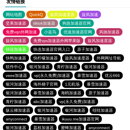
友情链接
网站地图
QuickQ
旋风加速度器
旋风加速
坚果加速器
tiktok加速器
狗急加速器官网
免费vqn外网加速
小蓝鸟
优途加速器官网
风驰加速器
旋风加速器
免费vps加速器外网苹果版
旋风加速度器
快连加速器
快连加速器官网入口
原子加速器
快鸭加速器
快柠檬加速器
旋风加速度器
外网网址导航
软件中心
银河加速器
青柠加速器
银河加速器
veee加速器
vp(永久免费)加速器
暴雪加速器
优云666
银河加速器
海外梯子官网
1元机场
暴雪加速器
银河加速器
暴雪加速器
海鸥加速器
原子加速器
青柠加速器
abc加速器
vp(永久免费)加速器
纵云梯加速器
银河加速器
银河加速器
哇哇加速器
anyconnect
暴雪加速器
ikuuu.me加速器官网
银河加速器
荔枝加速器
蜜蜂加速器
anyconnect