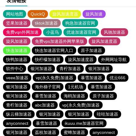
友情链接
网站地图
QuickQ
旋风加速度器
旋风加速
坚果加速器
tiktok加速器
狗急加速器官网
免费vqn外网加速
小蓝鸟
优途加速器官网
风驰加速器
旋风加速器
免费vps加速器外网苹果版
旋风加速度器
快连加速器
快连加速器官网入口
原子加速器
快鸭加速器
快柠檬加速器
旋风加速度器
外网网址导航
软件中心
银河加速器
青柠加速器
银河加速器
veee加速器
vp(永久免费)加速器
暴雪加速器
优云666
银河加速器
海外梯子官网
1元机场
暴雪加速器
银河加速器
暴雪加速器
海鸥加速器
原子加速器
青柠加速器
abc加速器
vp(永久免费)加速器
纵云梯加速器
银河加速器
银河加速器
哇哇加速器
anyconnect
暴雪加速器
ikuuu.me加速器官网
银河加速器
荔枝加速器
蜜蜂加速器
anyconnect