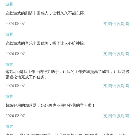
游客
这款游戏的剧情非常感人，让我久久不能忘怀。
2024-08-07
支持
[0]
反对
[0]
游客
这款游戏的音乐非常优美，听了让人心旷神怡。
2024-08-07
支持
[0]
反对
[0]
游客
这款app是我工作上的得力助手，让我的工作效率提高了50%，让我能够
更轻松地完成工作任务。
2024-08-07
支持
[0]
反对
[0]
游客
超级好用的加速器，妈妈再也不用担心我的学习啦！
2024-08-07
支持
[0]
反对
[0]
游客