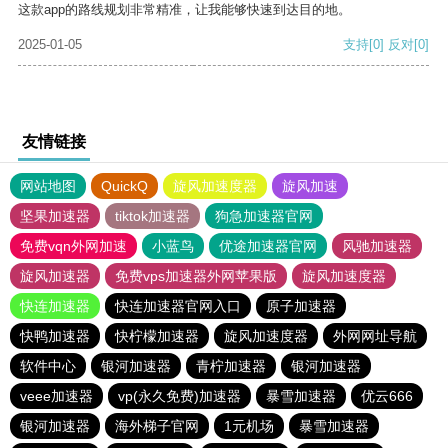
这款app的路线规划非常精准，让我能够快速到达目的地。
2025-01-05
支持
[0]
反对
[0]
友情链接
网站地图
QuickQ
旋风加速度器
旋风加速
坚果加速器
tiktok加速器
狗急加速器官网
免费vqn外网加速
小蓝鸟
优途加速器官网
风驰加速器
旋风加速器
免费vps加速器外网苹果版
旋风加速度器
快连加速器
快连加速器官网入口
原子加速器
快鸭加速器
快柠檬加速器
旋风加速度器
外网网址导航
软件中心
银河加速器
青柠加速器
银河加速器
veee加速器
vp(永久免费)加速器
暴雪加速器
优云666
银河加速器
海外梯子官网
1元机场
暴雪加速器