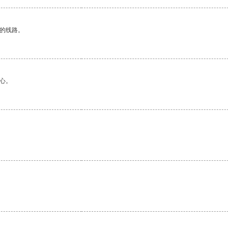
区的线路。
心。