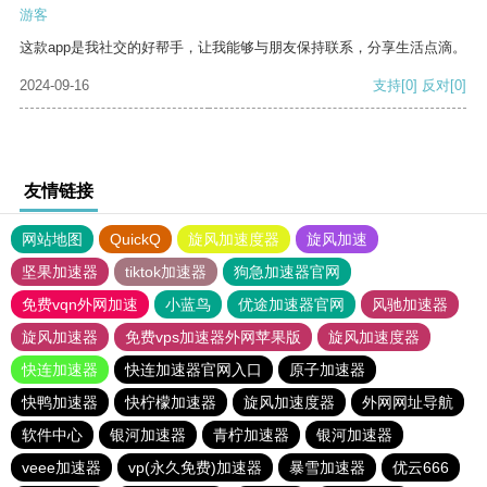
游客
这款app是我社交的好帮手，让我能够与朋友保持联系，分享生活点滴。
2024-09-16
支持
[0]
反对
[0]
友情链接
网站地图
QuickQ
旋风加速度器
旋风加速
坚果加速器
tiktok加速器
狗急加速器官网
免费vqn外网加速
小蓝鸟
优途加速器官网
风驰加速器
旋风加速器
免费vps加速器外网苹果版
旋风加速度器
快连加速器
快连加速器官网入口
原子加速器
快鸭加速器
快柠檬加速器
旋风加速度器
外网网址导航
软件中心
银河加速器
青柠加速器
银河加速器
veee加速器
vp(永久免费)加速器
暴雪加速器
优云666