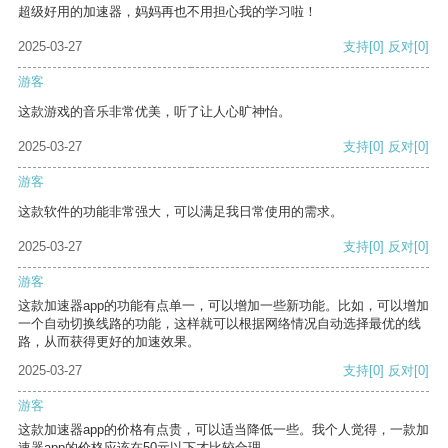
超级好用的加速器，妈妈再也不用担心我的学习啦！
2025-03-27
支持
[0]
反对
[0]
游客
这款游戏的音乐非常优美，听了让人心旷神怡。
2025-03-27
支持
[0]
反对
[0]
游客
这款软件的功能非常强大，可以满足我日常使用的需求。
2025-03-27
支持
[0]
反对
[0]
游客
这款加速器app的功能有点单一，可以增加一些新功能。比如，可以增加
一个自动切换线路的功能，这样就可以根据网络情况自动选择最优的线
路，从而获得更好的加速效果。
2025-03-27
支持
[0]
反对
[0]
游客
这款加速器app的价格有点贵，可以适当降低一些。我个人觉得，一款加
速器app的价格应该在50元以下才比较合理。