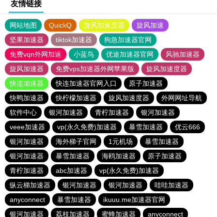
友情链接
网站地图
QuickQ
旋风加速度器
旋风加速
坚果加速器
tiktok加速器
狗急加速器官网
免费vqn外网加速
小蓝鸟
优途加速器官网
风驰加速器
旋风加速器
免费vps加速器外网苹果版
旋风加速度器
快连加速器
快连加速器官网入口
原子加速器
快鸭加速器
快柠檬加速器
旋风加速度器
外网网址导航
软件中心
银河加速器
青柠加速器
银河加速器
veee加速器
vp(永久免费)加速器
暴雪加速器
优云666
银河加速器
海外梯子官网
1元机场
暴雪加速器
银河加速器
暴雪加速器
海鸥加速器
原子加速器
青柠加速器
abc加速器
vp(永久免费)加速器
纵云梯加速器
银河加速器
银河加速器
哇哇加速器
anyconnect
暴雪加速器
ikuuu.me加速器官网
银河加速器
荔枝加速器
蜜蜂加速器
anyconnect