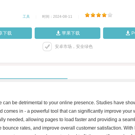
工具
|
时间：2024-08-11
|
卓下载
苹果下载
安卓市场，安全绿色
e can be detrimental to your online presence. Studies have shown
d comes in - a powerful tool that can significantly improve you
lly needed, allowing pages to load faster and providing a seam
bounce rates, and improve overall customer satisfaction. With 