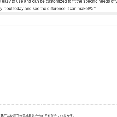
l is easy to use and can be customized to fit the specific needs 
Try it out today and see the difference it can make!#3#
。我可以使用它来完成日常办公的所有任务，非常方便。