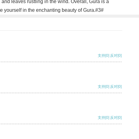
 and leaves rustling in the wind. Overall, Gura is a
se yourself in the enchanting beauty of Gura.#3#
支持
[0]
反对
[0]
支持
[0]
反对
[0]
支持
[0]
反对
[0]