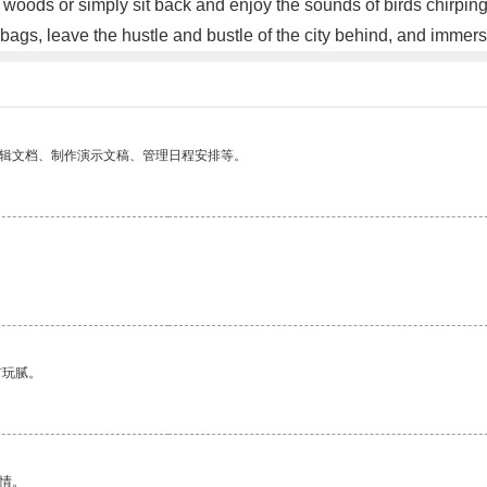
e woods or simply sit back and enjoy the sounds of birds chirping
bags, leave the hustle and bustle of the city behind, and immer
编辑文档、制作演示文稿、管理日程安排等。
有玩腻。
情。