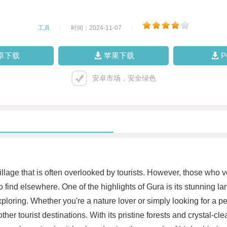
工具
|
时间：2024-11-07
|
卓下载
苹果下载
安卓市场，安全绿色
village that is often overlooked by tourists. However, those who 
o find elsewhere. One of the highlights of Gura is its stunning l
 exploring. Whether you're a nature lover or simply looking for a 
her tourist destinations. With its pristine forests and crystal-cle