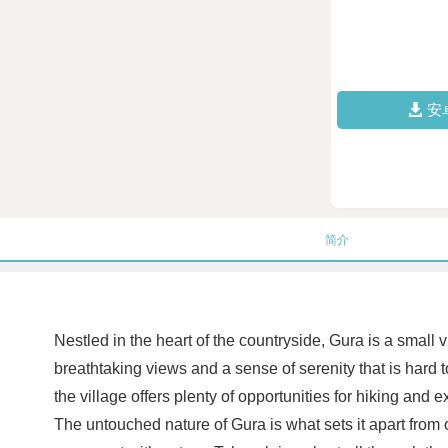
安
简介
Nestled in the heart of the countryside, Gura is a small 
breathtaking views and a sense of serenity that is hard t
the village offers plenty of opportunities for hiking and
The untouched nature of Gura is what sets it apart from ot