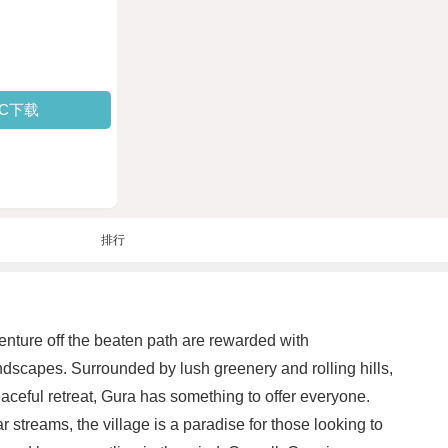
PC下载
排行
venture off the beaten path are rewarded with
andscapes. Surrounded by lush greenery and rolling hills,
peaceful retreat, Gura has something to offer everyone.
ar streams, the village is a paradise for those looking to