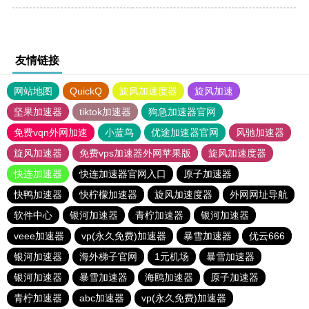
友情链接
网站地图
QuickQ
旋风加速度器
旋风加速
坚果加速器
tiktok加速器
狗急加速器官网
免费vqn外网加速
小蓝鸟
优途加速器官网
风驰加速器
旋风加速器
免费vps加速器外网苹果版
旋风加速度器
快连加速器
快连加速器官网入口
原子加速器
快鸭加速器
快柠檬加速器
旋风加速度器
外网网址导航
软件中心
银河加速器
青柠加速器
银河加速器
veee加速器
vp(永久免费)加速器
暴雪加速器
优云666
银河加速器
海外梯子官网
1元机场
暴雪加速器
银河加速器
暴雪加速器
海鸥加速器
原子加速器
青柠加速器
abc加速器
vp(永久免费)加速器