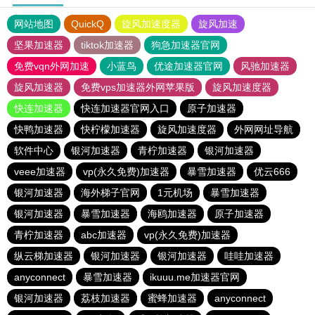
网站地图
QuickQ
旋风加速度器
旋风加速
坚果加速器
tiktok加速器
狗急加速器官网
免费vqn外网加速
小蓝鸟
优途加速器官网
风驰加速器
旋风加速器
免费vps加速器外网苹果版
旋风加速度器
快连加速器
快连加速器官网入口
原子加速器
快鸭加速器
快柠檬加速器
旋风加速度器
外网网址导航
软件中心
银河加速器
青柠加速器
银河加速器
veee加速器
vp(永久免费)加速器
暴雪加速器
优云666
银河加速器
海外梯子官网
1元机场
暴雪加速器
银河加速器
暴雪加速器
海鸥加速器
原子加速器
青柠加速器
abc加速器
vp(永久免费)加速器
纵云梯加速器
银河加速器
银河加速器
哇哇加速器
anyconnect
暴雪加速器
ikuuu.me加速器官网
银河加速器
荔枝加速器
蜜蜂加速器
anyconnect