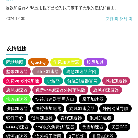
这款加速器VPM应用程序已经为我们带来了无限的隐私和自由。
2024-12-30
支持
[0]
反对
[0]
友情链接
网站地图
QuickQ
旋风加速度器
旋风加速
坚果加速器
tiktok加速器
狗急加速器官网
免费vqn外网加速
小蓝鸟
优途加速器官网
风驰加速器
旋风加速器
免费vps加速器外网苹果版
旋风加速度器
快连加速器
快连加速器官网入口
原子加速器
快鸭加速器
快柠檬加速器
旋风加速度器
外网网址导航
软件中心
银河加速器
青柠加速器
银河加速器
veee加速器
vp(永久免费)加速器
暴雪加速器
优云666
银河加速器
海外梯子官网
1元机场
暴雪加速器