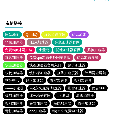
友情链接
网站地图
QuickQ
旋风加速度器
旋风加速
坚果加速器
tiktok加速器
狗急加速器官网
免费vqn外网加速
小蓝鸟
优途加速器官网
风驰加速器
旋风加速器
免费vps加速器外网苹果版
旋风加速度器
快连加速器
快连加速器官网入口
原子加速器
快鸭加速器
快柠檬加速器
旋风加速度器
外网网址导航
软件中心
银河加速器
青柠加速器
银河加速器
veee加速器
vp(永久免费)加速器
暴雪加速器
优云666
银河加速器
海外梯子官网
1元机场
暴雪加速器
银河加速器
暴雪加速器
海鸥加速器
原子加速器
青柠加速器
abc加速器
vp(永久免费)加速器