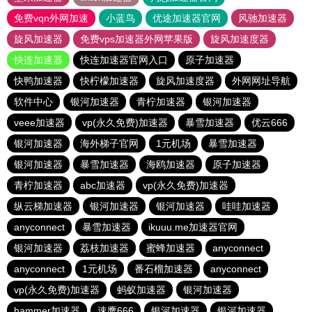
免费vqn外网加速
小蓝鸟
优途加速器官网
风驰加速器
旋风加速器
免费vps加速器外网苹果版
旋风加速度器
快连加速器
快连加速器官网入口
原子加速器
快鸭加速器
快柠檬加速器
旋风加速度器
外网网址导航
软件中心
银河加速器
青柠加速器
银河加速器
veee加速器
vp(永久免费)加速器
暴雪加速器
优云666
银河加速器
海外梯子官网
1元机场
暴雪加速器
银河加速器
暴雪加速器
海鸥加速器
原子加速器
青柠加速器
abc加速器
vp(永久免费)加速器
纵云梯加速器
银河加速器
银河加速器
哇哇加速器
anyconnect
暴雪加速器
ikuuu.me加速器官网
银河加速器
荔枝加速器
蜜蜂加速器
anyconnect
anyconnect
1元机场
番石榴加速器
anyconnect
vp(永久免费)加速器
蚂蚁加速器
银河加速器
hammer加速器
速鹰666
银河加速器
银河加速器