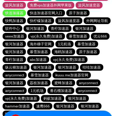
旋风加速器
免费vps加速器外网苹果版
旋风加速度器
快连加速器
快连加速器官网入口
原子加速器
快鸭加速器
快柠檬加速器
旋风加速度器
外网网址导航
软件中心
银河加速器
青柠加速器
银河加速器
veee加速器
vp(永久免费)加速器
暴雪加速器
优云666
银河加速器
海外梯子官网
1元机场
暴雪加速器
银河加速器
暴雪加速器
海鸥加速器
原子加速器
青柠加速器
abc加速器
vp(永久免费)加速器
纵云梯加速器
银河加速器
银河加速器
哇哇加速器
anyconnect
暴雪加速器
ikuuu.me加速器官网
银河加速器
荔枝加速器
蜜蜂加速器
anyconnect
anyconnect
1元机场
番石榴加速器
anyconnect
vp(永久免费)加速器
蚂蚁加速器
银河加速器
hammer加速器
速鹰666
银河加速器
银河加速器
银河加速器