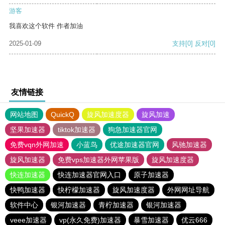
游客
我喜欢这个软件 作者加油
2025-01-09
支持
[0]
反对
[0]
友情链接
网站地图
QuickQ
旋风加速度器
旋风加速
坚果加速器
tiktok加速器
狗急加速器官网
免费vqn外网加速
小蓝鸟
优途加速器官网
风驰加速器
旋风加速器
免费vps加速器外网苹果版
旋风加速度器
快连加速器
快连加速器官网入口
原子加速器
快鸭加速器
快柠檬加速器
旋风加速度器
外网网址导航
软件中心
银河加速器
青柠加速器
银河加速器
veee加速器
vp(永久免费)加速器
暴雪加速器
优云666