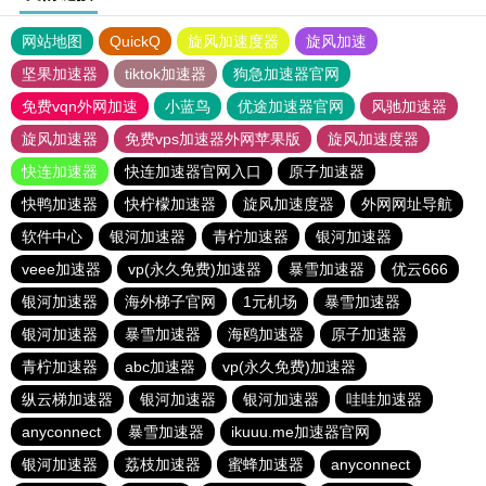
网站地图
QuickQ
旋风加速度器
旋风加速
坚果加速器
tiktok加速器
狗急加速器官网
免费vqn外网加速
小蓝鸟
优途加速器官网
风驰加速器
旋风加速器
免费vps加速器外网苹果版
旋风加速度器
快连加速器
快连加速器官网入口
原子加速器
快鸭加速器
快柠檬加速器
旋风加速度器
外网网址导航
软件中心
银河加速器
青柠加速器
银河加速器
veee加速器
vp(永久免费)加速器
暴雪加速器
优云666
银河加速器
海外梯子官网
1元机场
暴雪加速器
银河加速器
暴雪加速器
海鸥加速器
原子加速器
青柠加速器
abc加速器
vp(永久免费)加速器
纵云梯加速器
银河加速器
银河加速器
哇哇加速器
anyconnect
暴雪加速器
ikuuu.me加速器官网
银河加速器
荔枝加速器
蜜蜂加速器
anyconnect