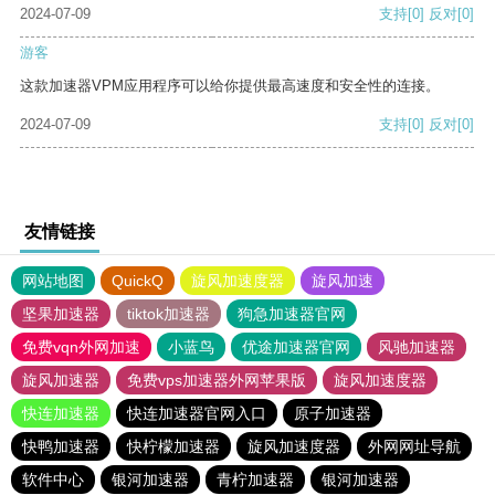
2024-07-09
支持
[0]
反对
[0]
游客
这款加速器VPM应用程序可以给你提供最高速度和安全性的连接。
2024-07-09
支持
[0]
反对
[0]
友情链接
网站地图
QuickQ
旋风加速度器
旋风加速
坚果加速器
tiktok加速器
狗急加速器官网
免费vqn外网加速
小蓝鸟
优途加速器官网
风驰加速器
旋风加速器
免费vps加速器外网苹果版
旋风加速度器
快连加速器
快连加速器官网入口
原子加速器
快鸭加速器
快柠檬加速器
旋风加速度器
外网网址导航
软件中心
银河加速器
青柠加速器
银河加速器