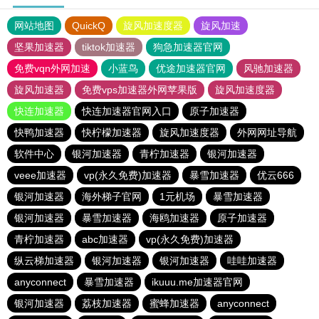
网站地图
QuickQ
旋风加速度器
旋风加速
坚果加速器
tiktok加速器
狗急加速器官网
免费vqn外网加速
小蓝鸟
优途加速器官网
风驰加速器
旋风加速器
免费vps加速器外网苹果版
旋风加速度器
快连加速器
快连加速器官网入口
原子加速器
快鸭加速器
快柠檬加速器
旋风加速度器
外网网址导航
软件中心
银河加速器
青柠加速器
银河加速器
veee加速器
vp(永久免费)加速器
暴雪加速器
优云666
银河加速器
海外梯子官网
1元机场
暴雪加速器
银河加速器
暴雪加速器
海鸥加速器
原子加速器
青柠加速器
abc加速器
vp(永久免费)加速器
纵云梯加速器
银河加速器
银河加速器
哇哇加速器
anyconnect
暴雪加速器
ikuuu.me加速器官网
银河加速器
荔枝加速器
蜜蜂加速器
anyconnect