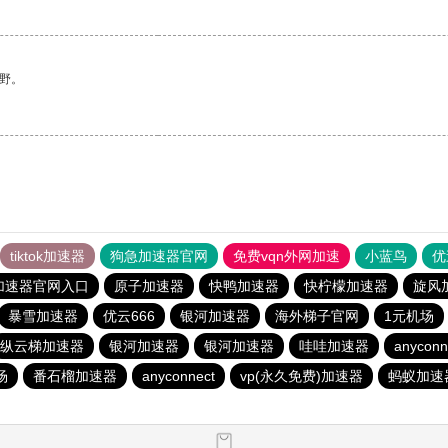
野。
tiktok加速器
狗急加速器官网
免费vqn外网加速
小蓝鸟
优
加速器官网入口
原子加速器
快鸭加速器
快柠檬加速器
旋风
暴雪加速器
优云666
银河加速器
海外梯子官网
1元机场
纵云梯加速器
银河加速器
银河加速器
哇哇加速器
anyconn
场
番石榴加速器
anyconnect
vp(永久免费)加速器
蚂蚁加速