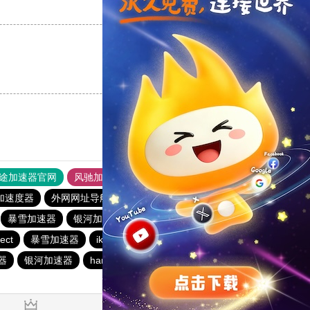
支持
[0]
反对
[0]
支持
[0]
反对
[0]
途加速器官网
风驰加速器
旋风加速器
加速度器
外网网址导航
软件中心
银河加速器
暴雪加速器
银河加速器
暴雪加速器
海鸥加速器
ect
暴雪加速器
ikuuu.me加速器官网
银河加速器
器
银河加速器
hammer加速器
速鹰666
银河加速器