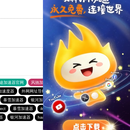
支持
[0]
反对
[0]
支持
[0]
反对
[0]
途加速器官网
风驰加速器
旋风加速器
加速度器
外网网址导航
软件中心
银河加速器
暴雪加速器
银河加速器
暴雪加速器
海鸥加速器
ect
暴雪加速器
ikuuu.me加速器官网
银河加速器
器
银河加速器
hammer加速器
速鹰666
银河加速器