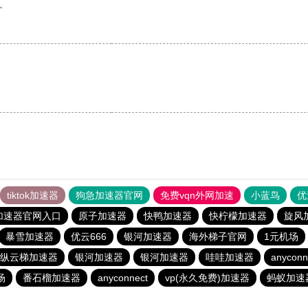
。
tiktok加速器
狗急加速器官网
免费vqn外网加速
小蓝鸟
优
加速器官网入口
原子加速器
快鸭加速器
快柠檬加速器
旋风
暴雪加速器
优云666
银河加速器
海外梯子官网
1元机场
纵云梯加速器
银河加速器
银河加速器
哇哇加速器
anyconn
场
番石榴加速器
anyconnect
vp(永久免费)加速器
蚂蚁加速