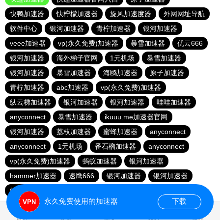
快鸭加速器
快柠檬加速器
旋风加速度器
外网网址导航
软件中心
银河加速器
青柠加速器
银河加速器
veee加速器
vp(永久免费)加速器
暴雪加速器
优云666
银河加速器
海外梯子官网
1元机场
暴雪加速器
银河加速器
暴雪加速器
海鸥加速器
原子加速器
青柠加速器
abc加速器
vp(永久免费)加速器
纵云梯加速器
银河加速器
银河加速器
哇哇加速器
anyconnect
暴雪加速器
ikuuu.me加速器官网
银河加速器
荔枝加速器
蜜蜂加速器
anyconnect
anyconnect
1元机场
番石榴加速器
anyconnect
vp(永久免费)加速器
蚂蚁加速器
银河加速器
hammer加速器
速鹰666
银河加速器
银河加速器
银河加速器
永久免费使用的加速器
下载
0.802465s
首页
安卓
苹果
排行
推荐